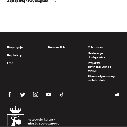
Zaproponuj nowy biogram
Ekspozycja
Tłumacz PJM
O Muzeum
Deklaracja
Kup bilety
dostępności
FAQ
Projekty
dofinansowane z
MKiDN
Standardy ochrony
małoletnich