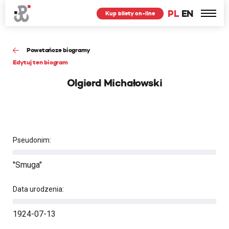
PL
EN
Kup bilety on-line
Powstańcze biogramy
Edytuj ten biogram
Olgierd Michałowski
Pseudonim:
"Smuga"
Data urodzenia:
1924-07-13