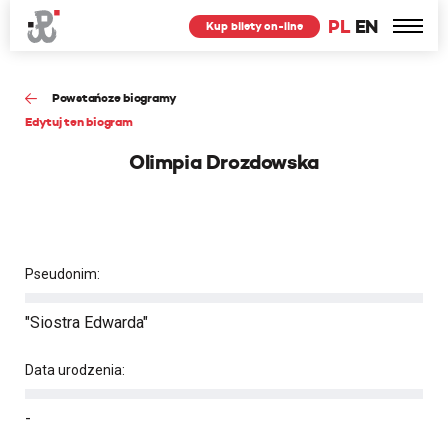
PL
EN
Kup bilety on-line
Powstańcze biogramy
Edytuj ten biogram
Olimpia Drozdowska
Pseudonim:
"Siostra Edwarda"
Data urodzenia:
-