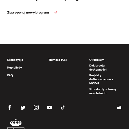
Zaproponuj nowy biogram
Ekspozycja
Tłumacz PJM
O Muzeum
Deklaracja
Kup bilety
dostępności
FAQ
Projekty
dofinansowane z
MKiDN
Standardy ochrony
małoletnich