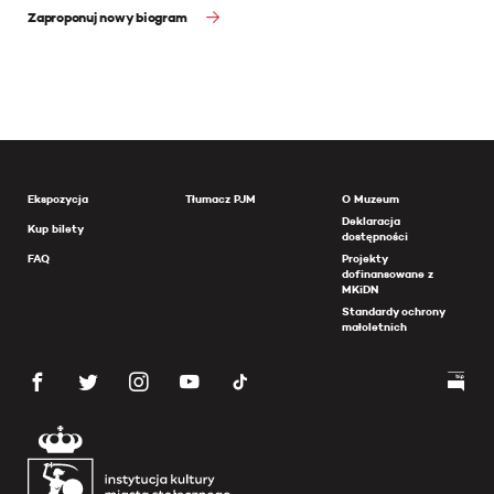
Zaproponuj nowy biogram
Ekspozycja
Tłumacz PJM
O Muzeum
Deklaracja
Kup bilety
dostępności
FAQ
Projekty
dofinansowane z
MKiDN
Standardy ochrony
małoletnich