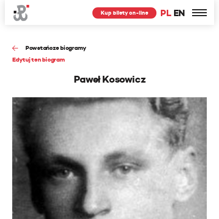
PL
EN
Kup bilety on-line
Powstańcze biogramy
Edytuj ten biogram
Paweł Kosowicz