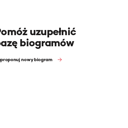
Pomóż uzupełnić
bazę biogramów
proponuj nowy biogram