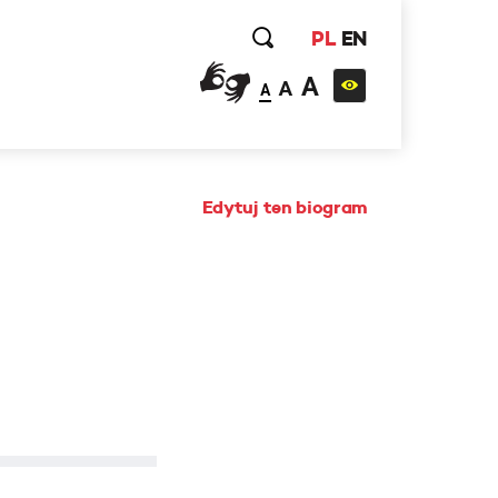
PL
EN
A
A
A
Edytuj ten biogram