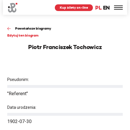
PL
EN
Kup bilety on-line
Powstańcze biogramy
Edytuj ten biogram
Piotr Franciszek Tochowicz
Pseudonim:
"Referent"
Data urodzenia:
1902-07-30