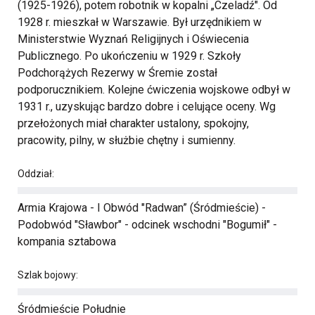
(1925-1926), potem robotnik w kopalni „Czeladź". Od
1928 r. mieszkał w Warszawie. Był urzędnikiem w
Ministerstwie Wyznań Religijnych i Oświecenia
Publicznego. Po ukończeniu w 1929 r. Szkoły
Podchorążych Rezerwy w Śremie został
podporucznikiem. Kolejne ćwiczenia wojskowe odbył w
1931 r., uzyskując bardzo dobre i celujące oceny. Wg
przełożonych miał charakter ustalony, spokojny,
pracowity, pilny, w służbie chętny i sumienny.
Oddział:
Armia Krajowa - I Obwód "Radwan” (Śródmieście) -
Podobwód "Sławbor" - odcinek wschodni "Bogumił" -
kompania sztabowa
Szlak bojowy:
Śródmieście Południe