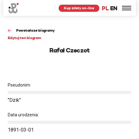
PL
EN
Kup bilety on-line
Powstańcze biogramy
Edytuj ten biogram
Rafał Czeczot
Pseudonim:
"Dzik"
Data urodzenia:
1891-03-01