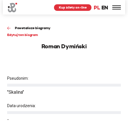
PL
EN
Kup bilety on-line
Powstańcze biogramy
Edytuj ten biogram
Roman Dymiński
Pseudonim:
"Skalina"
Data urodzenia:
-