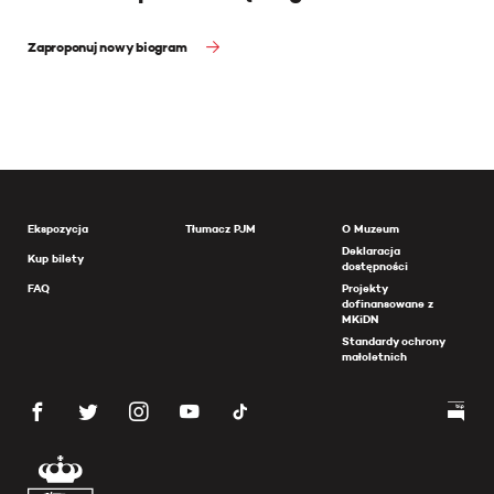
Zaproponuj nowy biogram
Ekspozycja
Tłumacz PJM
O Muzeum
Deklaracja
Kup bilety
dostępności
FAQ
Projekty
dofinansowane z
MKiDN
Standardy ochrony
małoletnich