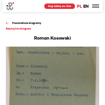
PL
EN
Kup bilety on-line
Powstańcze biogramy
Edytuj ten biogram
Roman Kosowski