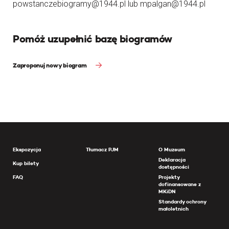
powstanczebiogramy@1944.pl lub mpalgan@1944.pl
Pomóż uzupełnić bazę biogramów
Zaproponuj nowy biogram
Ekspozycja
Tłumacz PJM
O Muzeum
Deklaracja
Kup bilety
dostępności
FAQ
Projekty
dofinansowane z
MKiDN
Standardy ochrony
małoletnich