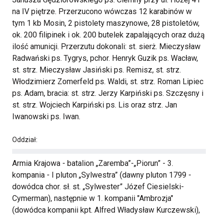
na IV piętrze. Przerzucono wówczas 12 karabinów w
tym 1 kb Mosin, 2 pistolety maszynowe, 28 pistoletów,
ok. 200 filipinek i ok. 200 butelek zapalających oraz dużą
ilość amunicji. Przerzutu dokonali: st. sierż. Mieczysław
Radwański ps. Tygrys, pchor. Henryk Guzik ps. Wacław,
st. strz. Mieczysław Jasiński ps. Remisz, st. strz.
Włodzimierz Zomerfeld ps. Waldi, st. strz. Roman Lipiec
ps. Adam, bracia: st. strz. Jerzy Karpiński ps. Szczęsny i
st. strz. Wojciech Karpiński ps. Lis oraz strz. Jan
Iwanowski ps. Iwan.
Oddział:
Armia Krajowa - batalion „Zaremba”-„Piorun” - 3.
kompania - I pluton „Sylwestra” (dawny pluton 1799 -
dowódca chor. sł. st. „Sylwester” Józef Ciesielski-
Cymerman), następnie w 1. kompanii "Ambrozja"
(dowódca kompanii kpt. Alfred Władysław Kurczewski),