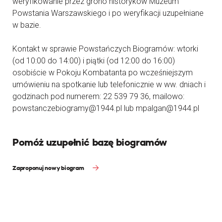
weryfikowanie przez grono historyków Muzeum
Powstania Warszawskiego i po weryfikacji uzupełniane
w bazie.
Kontakt w sprawie Powstańczych Biogramów: wtorki
(od 10:00 do 14:00) i piątki (od 12:00 do 16:00)
osobiście w Pokoju Kombatanta po wcześniejszym
umówieniu na spotkanie lub telefonicznie w ww. dniach i
godzinach pod numerem: 22 539 79 36, mailowo:
powstanczebiogramy@1944.pl lub mpalgan@1944.pl
Pomóż uzupełnić bazę biogramów
Zaproponuj nowy biogram