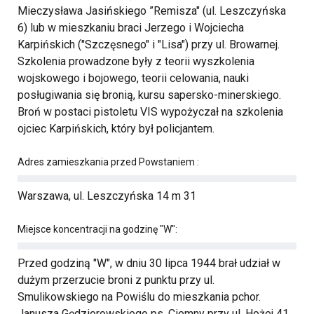
Mieczysława Jasińskiego ”Remisza" (ul. Leszczyńska
6) lub w mieszkaniu braci Jerzego i Wojciecha
Karpińskich ("Szczęsnego" i "Lisa") przy ul. Browarnej.
Szkolenia prowadzone były z teorii wyszkolenia
wojskowego i bojowego, teorii celowania, nauki
posługiwania się bronią, kursu sapersko-minerskiego.
Broń w postaci pistoletu VIS wypożyczał na szkolenia
ojciec Karpińskich, który był policjantem.
Adres zamieszkania przed Powstaniem :
Warszawa, ul. Leszczyńska 14 m 31
Miejsce koncentracji na godzinę "W":
Przed godziną "W", w dniu 30 lipca 1944 brał udział w
dużym przerzucie broni z punktu przy ul.
Smulikowskiego na Powiślu do mieszkania pchor.
Janusza Gędziorowskiego ps. Ciemny przy ul. Hożej 41