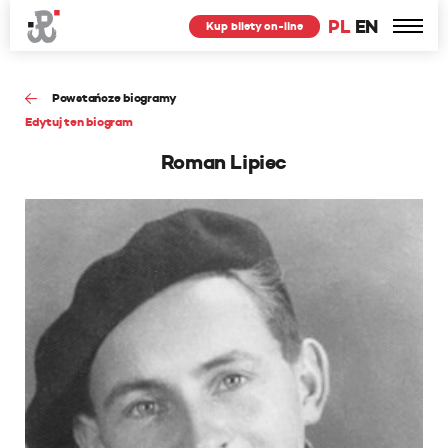
PL
EN
Kup bilety on-line
Powstańcze biogramy
Edytuj ten biogram
Roman Lipiec