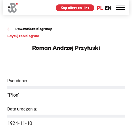
PL
EN
Kup bilety on-line
Powstańcze biogramy
Edytuj ten biogram
Roman Andrzej Przyłuski
Pseudonim:
"Plon"
Data urodzenia:
1924-11-10