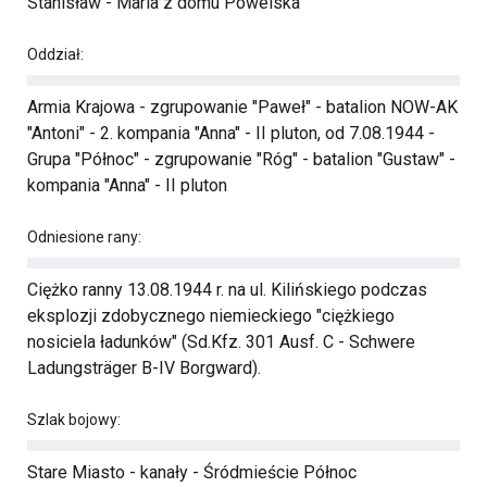
Stanisław - Maria z domu Powelska
Oddział:
Armia Krajowa - zgrupowanie "Paweł" - batalion NOW-AK
"Antoni" - 2. kompania "Anna" - II pluton, od 7.08.1944 -
Grupa "Północ" - zgrupowanie "Róg" - batalion "Gustaw" -
kompania "Anna" - II pluton
Odniesione rany:
Ciężko ranny 13.08.1944 r. na ul. Kilińskiego podczas
eksplozji zdobycznego niemieckiego "ciężkiego
nosiciela ładunków" (Sd.Kfz. 301 Ausf. C - Schwere
Ladungsträger B-IV Borgward).
Szlak bojowy:
Stare Miasto - kanały - Śródmieście Północ