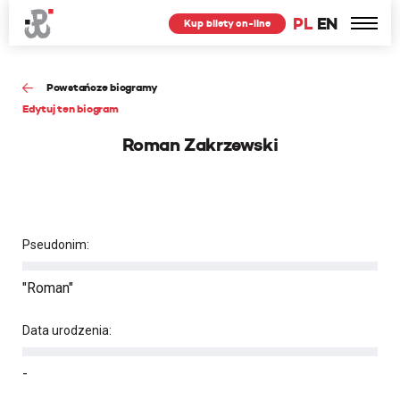
PL
EN
Kup bilety on-line
Powstańcze biogramy
Edytuj ten biogram
Roman Zakrzewski
Pseudonim:
"Roman"
Data urodzenia:
-