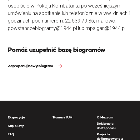
osobiście w Pokoju Kombatanta po wcześniejszym
umówieniu na spotkanie lub telefonicznie w ww. dniach i
godzinach pod numerem: 22 539 79 36, mailowo:
powstanczebiogramy@1944.pl lub mpalgan@1944.pl
Pomóż uzupełnić bazę biogramów
Zaproponuj nowy biogram
Ekspozycja
Tłumacz PJM
O Muzeum
Deklaracja
Kup bilety
dostępności
FAQ
Projekty
dofinansowane z