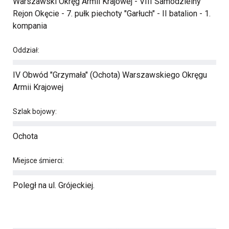
Warszawski Okręg Armii Krajowej - VIII Samodzielny
Rejon Okęcie - 7. pułk piechoty "Garłuch" - II batalion - 1.
kompania
Oddział:
IV Obwód "Grzymała" (Ochota) Warszawskiego Okręgu
Armii Krajowej
Szlak bojowy:
Ochota
Miejsce śmierci:
Poległ na ul. Grójeckiej.