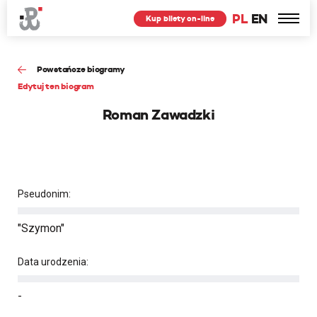
PL
EN
Kup bilety on-line
Powstańcze biogramy
Edytuj ten biogram
Roman Zawadzki
Pseudonim:
"Szymon"
Data urodzenia:
-