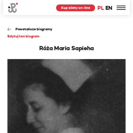
PL
EN
Kup bilety on-line
Powstańcze biogramy
Edytuj ten biogram
Róża Maria Sapieha