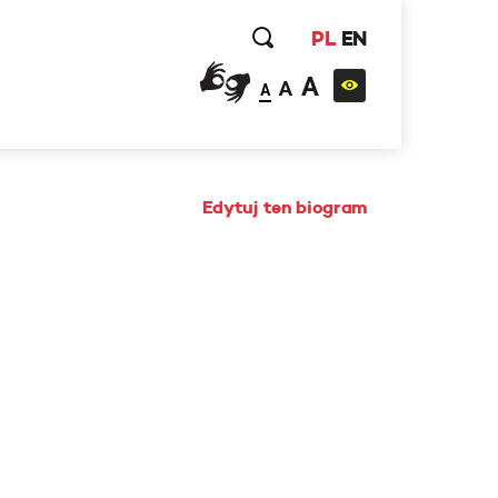
PL
EN
A
A
A
Edytuj ten biogram