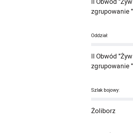
II Obwód "Żyw
zgrupowanie "
Oddział:
II Obwód "Żyw
zgrupowanie "
Szlak bojowy:
Żoliborz