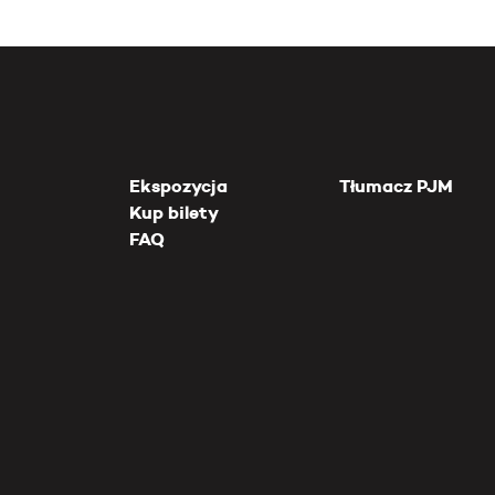
Ekspozycja
Tłumacz PJM
Kup bilety
FAQ