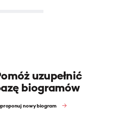
Pomóż uzupełnić
bazę biogramów
proponuj nowy biogram