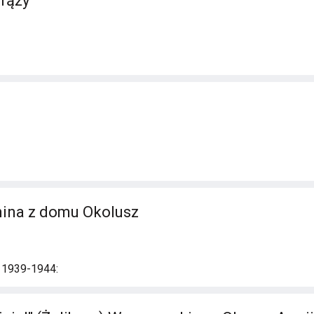
rąży
nina z domu Okolusz
i 1939-1944: