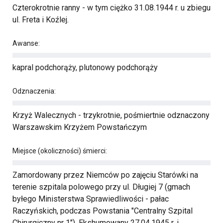
Czterokrotnie ranny - w tym ciężko 31.08.1944 r. u zbiegu
ul. Freta i Koźlej.
Awanse:
kapral podchorąży, plutonowy podchorąży
Odznaczenia:
Krzyż Walecznych - trzykrotnie, pośmiertnie odznaczony
Warszawskim Krzyżem Powstańczym
Miejsce (okoliczności) śmierci:
Zamordowany przez Niemców po zajęciu Starówki na
terenie szpitala polowego przy ul. Długiej 7 (gmach
byłego Ministerstwa Sprawiedliwości - pałac
Raczyńskich, podczas Powstania "Centralny Szpital
Chirurgiczny nr 1"). Ekshumowany 27.04.1945 r. i