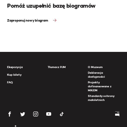
Pomóż uzupełnić bazę biogramów
Zaproponuj nowy biogram
Ekspozycja
Tłumacz PJM
O Muzeum
Deklaracja
Kup bilety
dostępności
FAQ
Projekty
dofinansowane z
MKiDN
Standardy ochrony
małoletnich