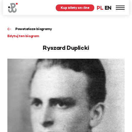
PL
EN
Kup bilety on-line
Powstańcze biogramy
Edytuj ten biogram
Ryszard Duplicki