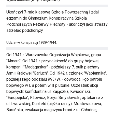
Ukończył 7-mio klasową Szkołę Powszechną i zdał
egzamin do Gimnazjum, konspiracyjna Szkoła
Podchorążych Rezerwy Piechoty - ukończył jako straszy
strzelec podchorąży
Udział w konspiracji 1939-1944:
Od 1941 r. Warszawska Organizacja Wojskowa, grupa
"Almara". Od 1941 r. przynależność do grupy bojowej
kompanii "Madagaskar" - późniejszy 7. pułk piechoty
Armii Krajowej "Garłuch". Od 1942 r. członek "Wapiennika",
późniejszego oddziału 993/W, - dowódca I-go patrolu
bojowego w I, a potem w II plutonie. Uczestnik akcji
bojowych: konfident na ul. Zajączka, Kwieciński,
"Europejska", Rżewicz, Borys Smysłowski, aptekarze z
ul. Lwowskiej, Durrfeld (ciężko ranny), Mostowiczowa,
Basińska, ewakuacja magazynu broni z ul. Chłodnej,