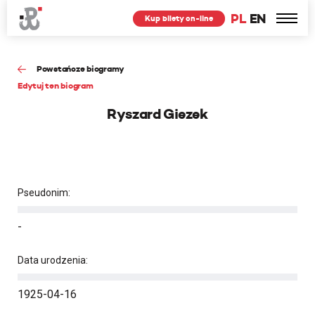
PL
EN
Kup bilety on-line
Powstańcze biogramy
Edytuj ten biogram
Ryszard Giezek
Pseudonim:
-
Data urodzenia:
1925-04-16