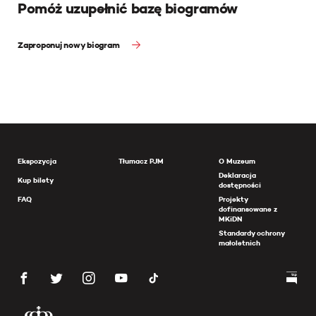
Pomóż uzupełnić bazę biogramów
Zaproponuj nowy biogram
Ekspozycja
Tłumacz PJM
O Muzeum
Deklaracja
Kup bilety
dostępności
FAQ
Projekty
dofinansowane z
MKiDN
Standardy ochrony
małoletnich