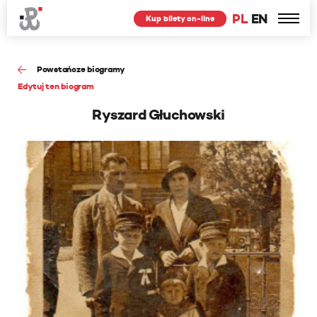
PL
EN
Kup bilety on-line
Powstańcze biogramy
Edytuj ten biogram
Ryszard Głuchowski