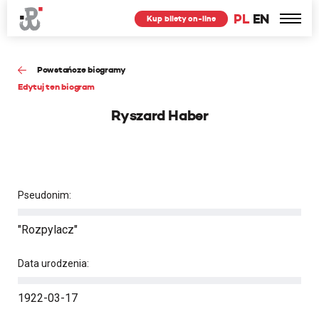
PL
EN
Kup bilety on-line
Powstańcze biogramy
Edytuj ten biogram
Ryszard Haber
Pseudonim:
"Rozpylacz"
Data urodzenia:
1922-03-17