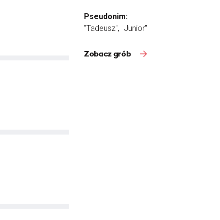
Pseudonim:
"Tadeusz", "Junior"
Zobacz grób