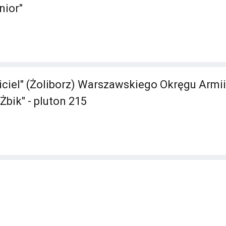
nior"
iciel" (Żoliborz) Warszawskiego Okręgu Armii
Żbik" - pluton 215