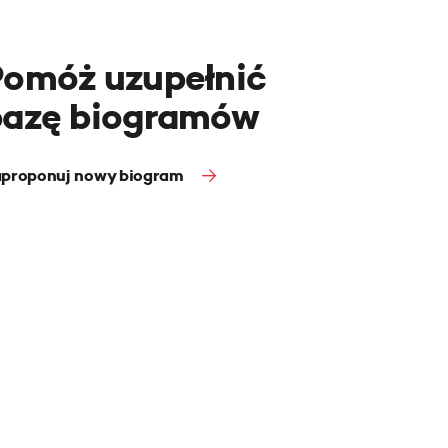
Pomóż uzupełnić
bazę biogramów
proponuj nowy biogram