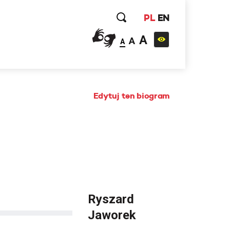
PL
EN
A
A
A
Edytuj ten biogram
Ryszard
Jaworek