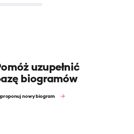
Pomóż uzupełnić
bazę biogramów
proponuj nowy biogram