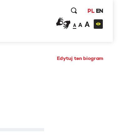
PL
EN
A
A
A
Edytuj ten biogram