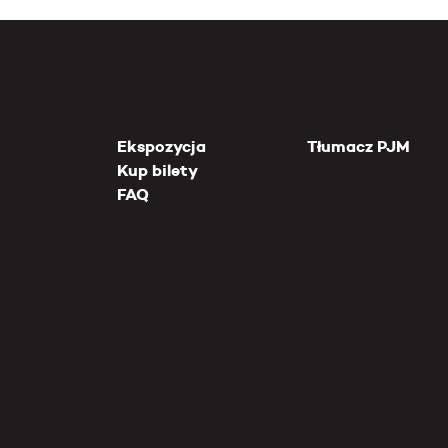
Ekspozycja
Tłumacz PJM
Kup bilety
FAQ