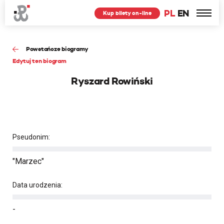
PL
EN
Kup bilety on-line
Powstańcze biogramy
Edytuj ten biogram
Ryszard Rowiński
Pseudonim:
"Marzec"
Data urodzenia:
-