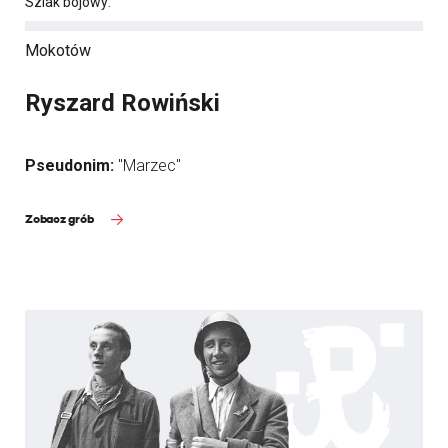
Szlak bojowy:
Mokotów
Ryszard Rowiński
Pseudonim:
"Marzec"
Zobacz grób