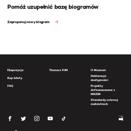
Pomóż uzupełnić bazę biogramów
Zaproponuj nowy biogram
Ekspozycja
Tłumacz PJM
O Muzeum
Deklaracja
Kup bilety
dostępności
FAQ
Projekty
dofinansowane z
MKiDN
Standardy ochrony
małoletnich