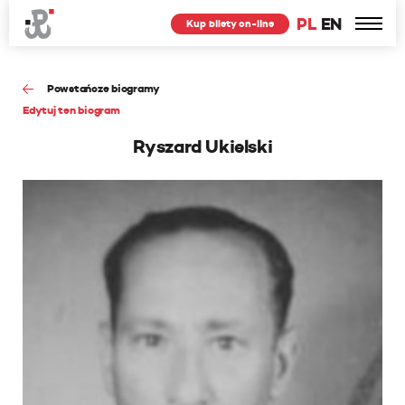
PL
EN
Kup bilety on-line
Powstańcze biogramy
Edytuj ten biogram
Ryszard Ukielski