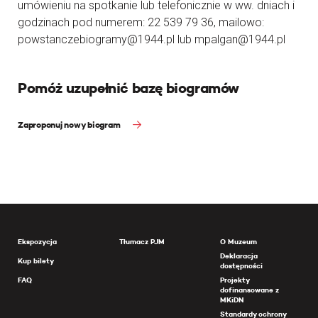
umówieniu na spotkanie lub telefonicznie w ww. dniach i
godzinach pod numerem: 22 539 79 36, mailowo:
powstanczebiogramy@1944.pl lub mpalgan@1944.pl
Pomóż uzupełnić bazę biogramów
Zaproponuj nowy biogram
Ekspozycja
Tłumacz PJM
O Muzeum
Deklaracja
Kup bilety
dostępności
FAQ
Projekty
dofinansowane z
MKiDN
Standardy ochrony