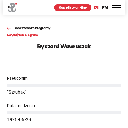
PL
EN
Kup bilety on-line
Powstańcze biogramy
Edytuj ten biogram
Ryszard Wawruszak
Pseudonim:
"Sztubak"
Data urodzenia:
1926-06-29