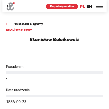
PL
EN
Kup bilety on-line
Powstańcze biogramy
Edytuj ten biogram
Stanisław Bełcikowski
Pseudonim:
-
Data urodzenia:
1886-09-23