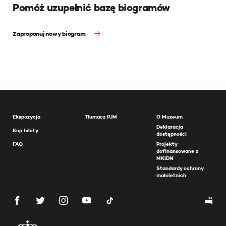
Pomóż uzupełnić bazę biogramów
Zaproponuj nowy biogram
Ekspozycja
Tłumacz PJM
O Muzeum
Deklaracja
Kup bilety
dostępności
FAQ
Projekty
dofinansowane z
MKiDN
Standardy ochrony
małoletnich