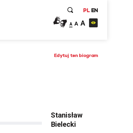
PL
EN
A
A
A
Edytuj ten biogram
Stanisław
Bielecki