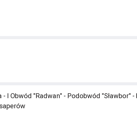
 - I Obwód "Radwan" - Podobwód "Sławbor" - b
 saperów