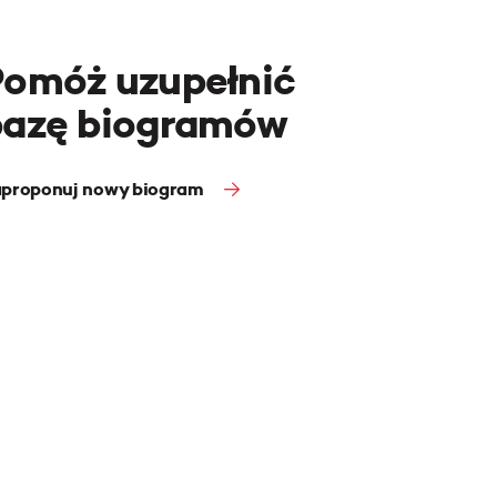
Pomóż uzupełnić
bazę biogramów
proponuj nowy biogram