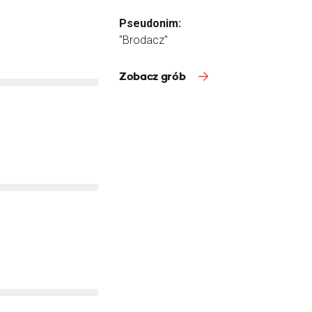
Pseudonim:
"Brodacz"
Zobacz grób