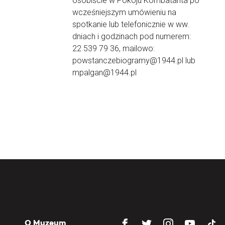
osobiście w Pokoju Kombatanta po
wcześniejszym umówieniu na
spotkanie lub telefonicznie w ww.
dniach i godzinach pod numerem:
22 539 79 36, mailowo:
powstanczebiogramy@1944.pl lub
mpalgan@1944.pl
O Muzeum