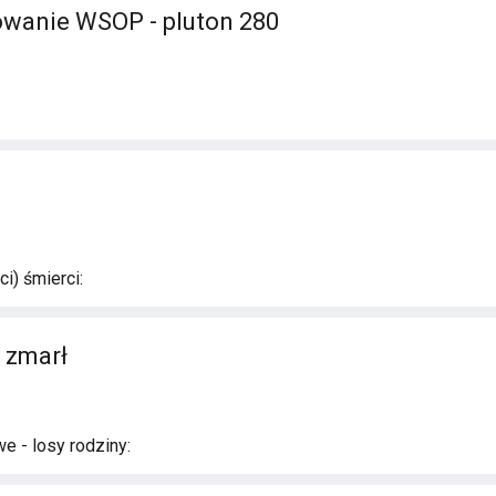
owanie WSOP - pluton 280
i) śmierci:
- zmarł
e - losy rodziny: