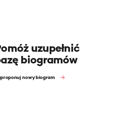
Pomóż uzupełnić
bazę biogramów
proponuj nowy biogram