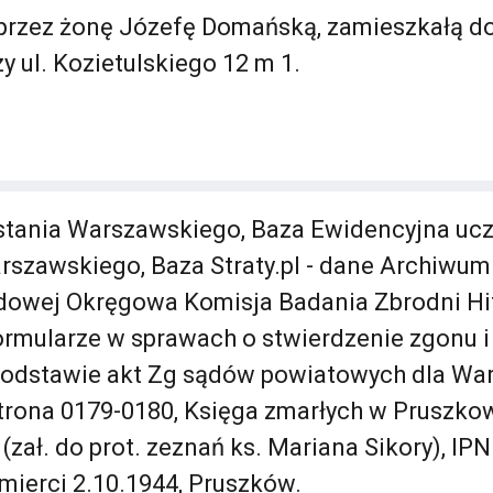
przez żonę Józefę Domańską, zamieszkałą d
y ul. Kozietulskiego 12 m 1.
ania Warszawskiego, Baza Ewidencyjna uc
szawskiego, Baza Straty.pl - dane Archiwum 
dowej Okręgowa Komisja Badania Zbrodni Hi
rmularze w sprawach o stwierdzenie zgonu i
podstawie akt Zg sądów powiatowych dla Wa
trona 0179-0180, Księga zmarłych w Pruszko
zał. do prot. zeznań ks. Mariana Sikory), IPN
śmierci 2.10.1944, Pruszków.