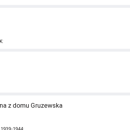
K:
nna z domu Gruzewska
i 1939-1944: