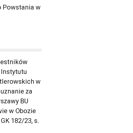
o Powstania w
zestników
Instytutu
tlerowskich w
 uznanie za
rszawy BU
wie w Obozie
 GK 182/23, s.