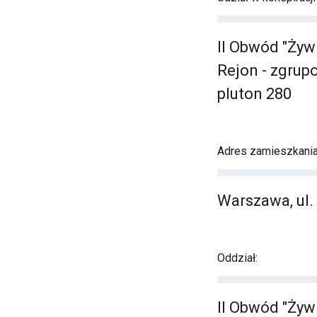
II Obwód "Żyw
Rejon - zgru
pluton 280
Adres zamieszkani
Warszawa, ul.
Oddział:
II Obwód "Żyw