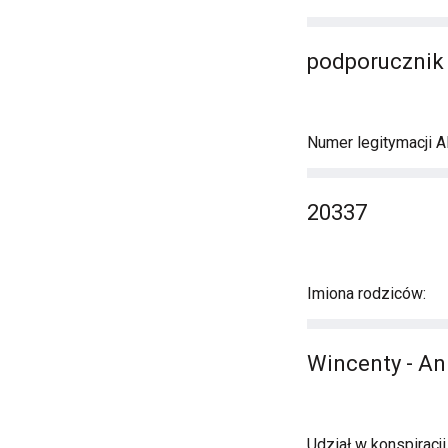
podporucznik
Numer legitymacji A
20337
Imiona rodziców:
Wincenty - A
Udział w konspiracj