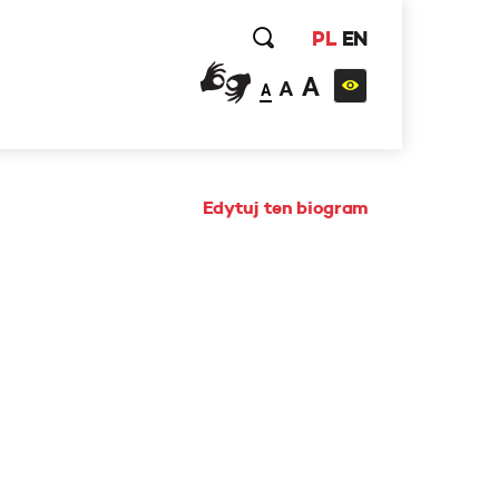
PL
EN
A
A
A
Edytuj ten biogram