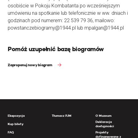
osobiście w Pokoju Kombatanta po wcześniejszym
umówieniu na spotkanie lub telefonicznie w ww. dniach i
godzinach pod numerem: 22 539 79 36, mailowo:
powstanczebiogramy@1944.pl lub mpalgan@1944.pl
Pomóż uzupełnić bazę biogramów
Zaproponuj nowy biogram
Ekspozycja
Tłumacz PJM
O Muzeum
Deklaracja
Kup bilety
dostępności
FAQ
Projekty
dofinansowane z