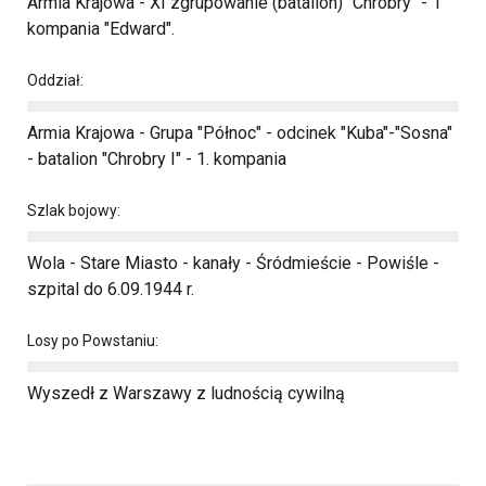
Armia Krajowa - XI zgrupowanie (batalion) "Chrobry" - 1
kompania "Edward".
Oddział:
Armia Krajowa - Grupa "Północ" - odcinek "Kuba"-"Sosna"
- batalion "Chrobry I" - 1. kompania
Szlak bojowy:
Wola - Stare Miasto - kanały - Śródmieście - Powiśle -
szpital do 6.09.1944 r.
Losy po Powstaniu:
Wyszedł z Warszawy z ludnością cywilną