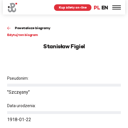
PL
EN
Kup bilety on-line
Powstańcze biogramy
Edytuj ten biogram
Stanisław Figiel
Pseudonim:
"Szczęsny"
Data urodzenia:
1918-01-22