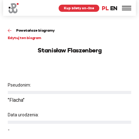
PL
EN
Kup bilety on-line
Powstańcze biogramy
Edytuj ten biogram
Stanisław Flaszenberg
Pseudonim:
"Flacha"
Data urodzenia:
-