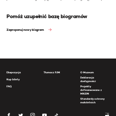
Pomóż uzupełnić bazę biogramów
Zaproponuj nowy biogram
Ekspozycja
Tłumacz PJM
O Muzeum
Deklaracja
Kup bilety
dostępności
FAQ
Projekty
dofinansowane z
MKiDN
Standardy ochrony
małoletnich