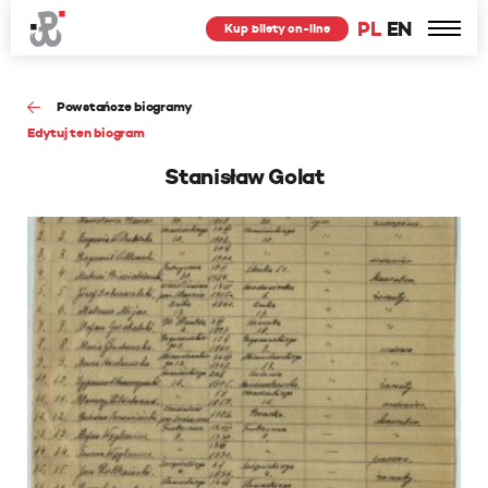
PL
EN
Kup bilety on-line
Powstańcze biogramy
Edytuj ten biogram
Stanisław Golat