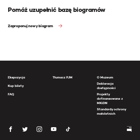
Pomóż uzupełnić bazę biogramów
Zaproponuj nowy biogram
Ekspozycja
Tłumacz PJM
O Muzeum
Deklaracja
Kup bilety
dostępności
FAQ
Projekty
dofinansowane z
MKiDN
Standardy ochrony
małoletnich