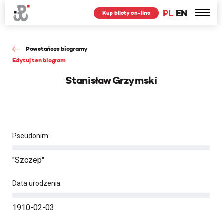
PL
EN
Kup bilety on-line
Powstańcze biogramy
Edytuj ten biogram
Stanisław Grzymski
Pseudonim:
"Szczep"
Data urodzenia:
1910-02-03