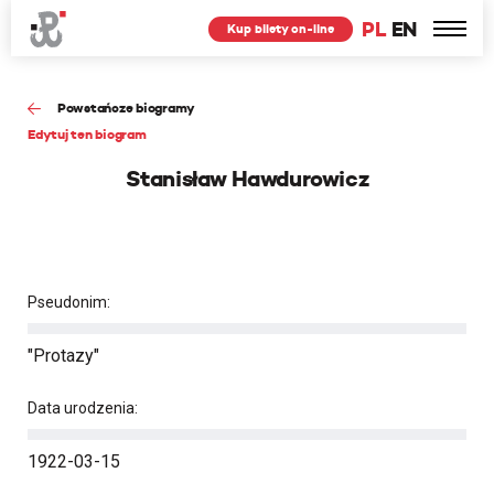
PL
EN
Kup bilety on-line
Powstańcze biogramy
Edytuj ten biogram
Stanisław Hawdurowicz
Pseudonim:
"Protazy"
Data urodzenia:
1922-03-15