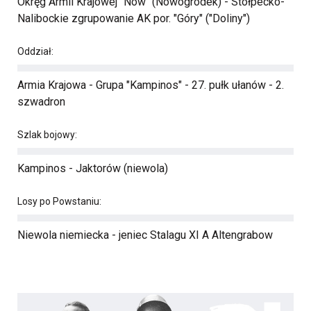
Okręg Armii Krajowej "Nów" (Nowogródek) - Stołpecko-
Nalibockie zgrupowanie AK por. "Góry" ("Doliny")
Oddział:
Armia Krajowa - Grupa "Kampinos" - 27. pułk ułanów - 2.
szwadron
Szlak bojowy:
Kampinos - Jaktorów (niewola)
Losy po Powstaniu:
Niewola niemiecka - jeniec Stalagu XI A Altengrabow