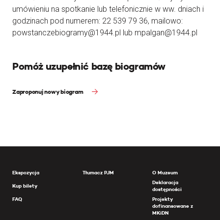
umówieniu na spotkanie lub telefonicznie w ww. dniach i
godzinach pod numerem: 22 539 79 36, mailowo:
powstanczebiogramy@1944.pl lub mpalgan@1944.pl
Pomóż uzupełnić bazę biogramów
Zaproponuj nowy biogram
Ekspozycja
Tłumacz PJM
O Muzeum
Deklaracja
Kup bilety
dostępności
FAQ
Projekty
dofinansowane z
MKiDN