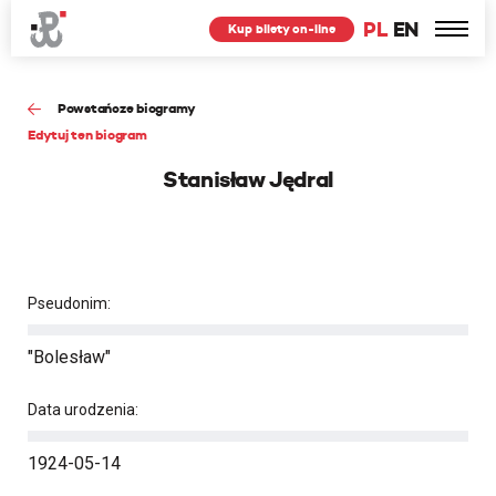
PL
EN
Kup bilety on-line
Powstańcze biogramy
Edytuj ten biogram
Stanisław Jędral
Pseudonim:
"Bolesław"
Data urodzenia:
1924-05-14