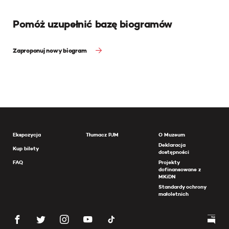
Pomóż uzupełnić bazę biogramów
Zaproponuj nowy biogram
Ekspozycja
Tłumacz PJM
O Muzeum
Deklaracja
Kup bilety
dostępności
FAQ
Projekty
dofinansowane z
MKiDN
Standardy ochrony
małoletnich