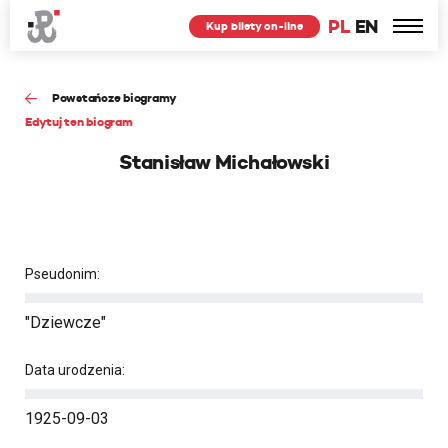
PL
EN
Kup bilety on-line
Powstańcze biogramy
Edytuj ten biogram
Stanisław Michałowski
Pseudonim:
"Dziewcze"
Data urodzenia:
1925-09-03