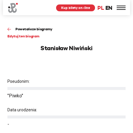
PL
EN
Kup bilety on-line
Powstańcze biogramy
Edytuj ten biogram
Stanisław Niwiński
Pseudonim:
"Piwko"
Data urodzenia:
-