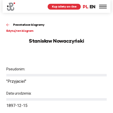
PL
EN
Kup bilety on-line
Powstańcze biogramy
Edytuj ten biogram
Stanisław Nowaczyński
Pseudonim:
"Przyjaciel"
Data urodzenia:
1897-12-15