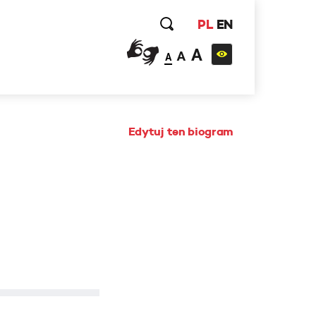
PL
EN
A
A
A
Edytuj ten biogram