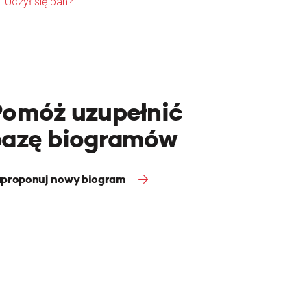
. Uczył się pan?
Pomóż uzupełnić
bazę biogramów
proponuj nowy biogram