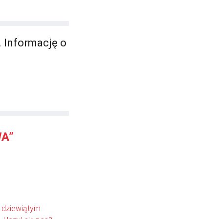
 Informację o
A”
m dziewiątym