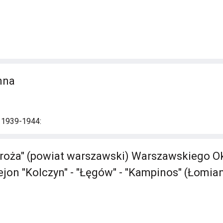
nna
i 1939-1944:
roża" (powiat warszawski) Warszawskiego O
ejon "Kolczyn" - "Łęgów" - "Kampinos" (Łomiank