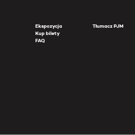
Ekspozycja
Tłumacz PJM
Kup bilety
FAQ