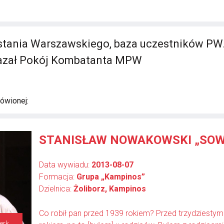
ania Warszawskiego, baza uczestników PW.
kazał Pokój Kombatanta MPW
ówionej:
STANISŁAW NOWAKOWSKI „SOW
Data wywiadu:
2013-08-07
Formacja:
Grupa „Kampinos”
Dzielnica:
Żoliborz, Kampinos
Co robił pan przed 1939 rokiem? Przed trzydziesty
strzelec, pomocnik erkaemisty