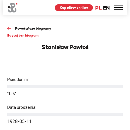
PL
EN
Kup bilety on-line
Powstańcze biogramy
Edytuj ten biogram
Stanisław Pawłoś
Pseudonim:
"Lis"
Data urodzenia:
1928-05-11