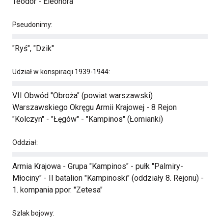
Teodor - Eleonora
Pseudonimy:
"Ryś", "Dzik"
Udział w konspiracji 1939-1944:
VII Obwód "Obroża" (powiat warszawski)
Warszawskiego Okręgu Armii Krajowej - 8 Rejon
"Kolczyn" - "Łęgów" - "Kampinos" (Łomianki)
Oddział:
Armia Krajowa - Grupa "Kampinos" - pułk "Palmiry-
Młociny" - II batalion "Kampinoski" (oddziały 8. Rejonu) -
1. kompania ppor. "Zetesa"
Szlak bojowy: