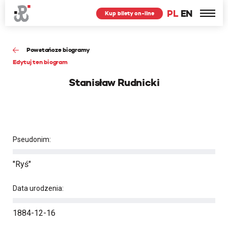
PL
EN
Kup bilety on-line
Powstańcze biogramy
Edytuj ten biogram
Stanisław Rudnicki
Pseudonim:
"Ryś"
Data urodzenia:
1884-12-16