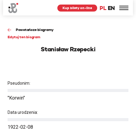
PL
EN
Kup bilety on-line
Powstańcze biogramy
Edytuj ten biogram
Stanisław Rzepecki
Pseudonim:
"Korwin"
Data urodzenia:
1922-02-08