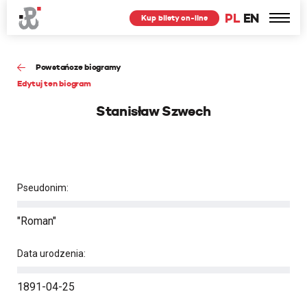
PL
EN
Kup bilety on-line
Powstańcze biogramy
Edytuj ten biogram
Stanisław Szwech
Pseudonim:
"Roman"
Data urodzenia:
1891-04-25