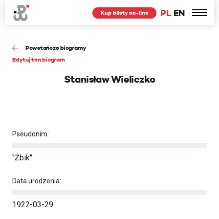
PL
EN
Kup bilety on-line
Powstańcze biogramy
Edytuj ten biogram
Stanisław Wieliczko
Pseudonim:
"Żbik"
Data urodzenia:
1922-03-29