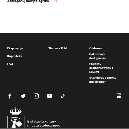
Zaproponuj nowy biogram
Ekspozycja
Tłumacz PJM
O Muzeum
Deklaracja
Kup bilety
dostępności
FAQ
Projekty
dofinansowane z
MKiDN
Standardy ochrony
małoletnich