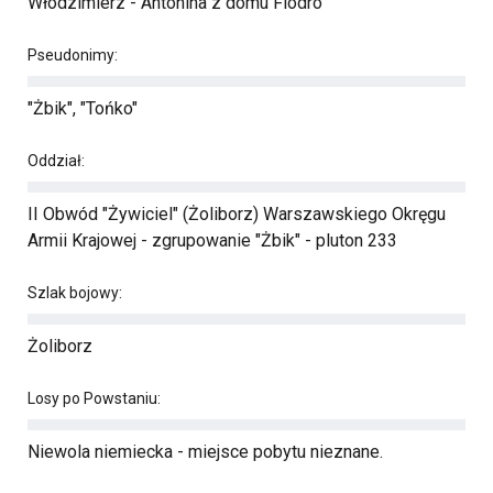
Włodzimierz - Antonina z domu Flodro
Pseudonimy:
"Żbik", "Tońko"
Oddział:
II Obwód "Żywiciel" (Żoliborz) Warszawskiego Okręgu
Armii Krajowej - zgrupowanie "Żbik" - pluton 233
Szlak bojowy:
Żoliborz
Losy po Powstaniu:
Niewola niemiecka - miejsce pobytu nieznane.