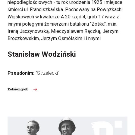
niepodległościowych - tu rok urodzenia 1925 i miejsce
śmierci ul. Franciszkańska. Pochowany na Powązkach
Wojskowych w kwaterze A 20 rząd 4, grób 17 wraz z
innymi poległymi żołnierzami batalionu "Zośka", m.in.
Ireną Jaczynowską, Mieczysławem Rączką, Jerzym
Broczkowskim, Jerzym Osmólskim i i nnymi.
Stanisław Wodziński
Pseudonim:
"Strzelecki"
Zobacz grób