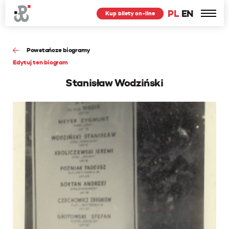
PL
EN
Kup bilety on-line
Powstańcze biogramy
Edytuj ten biogram
Stanisław Wodziński