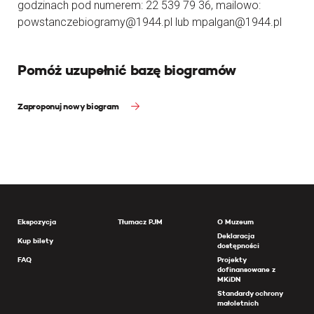
godzinach pod numerem: 22 539 79 36, mailowo:
powstanczebiogramy@1944.pl lub mpalgan@1944.pl
Pomóż uzupełnić bazę biogramów
Zaproponuj nowy biogram
Ekspozycja
Tłumacz PJM
O Muzeum
Deklaracja
Kup bilety
dostępności
FAQ
Projekty
dofinansowane z
MKiDN
Standardy ochrony
małoletnich