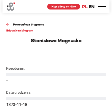
PL
EN
Kup bilety on-line
Powstańcze biogramy
Edytuj ten biogram
Stanisława Magnuska
Pseudonim:
-
Data urodzenia:
1873-11-18