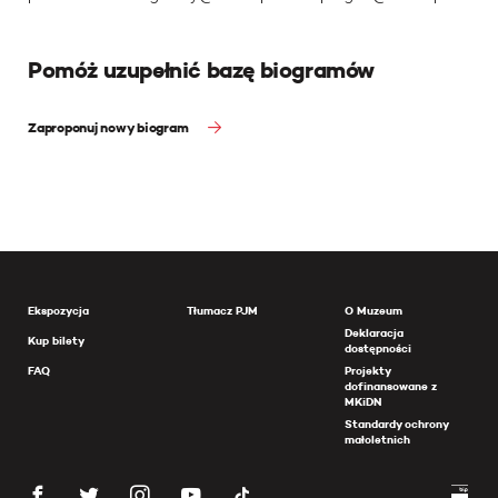
Pomóż uzupełnić bazę biogramów
Zaproponuj nowy biogram
Ekspozycja
Tłumacz PJM
O Muzeum
Deklaracja
Kup bilety
dostępności
FAQ
Projekty
dofinansowane z
MKiDN
Standardy ochrony
małoletnich