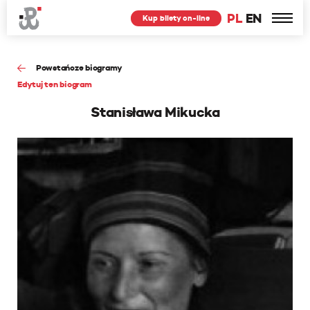
PL
EN
Kup bilety on-line
Powstańcze biogramy
Edytuj ten biogram
Stanisława Mikucka