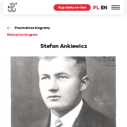
PL
EN
Kup bilety on-line
Powstańcze biogramy
Edytuj ten biogram
Stefan Ankiewicz