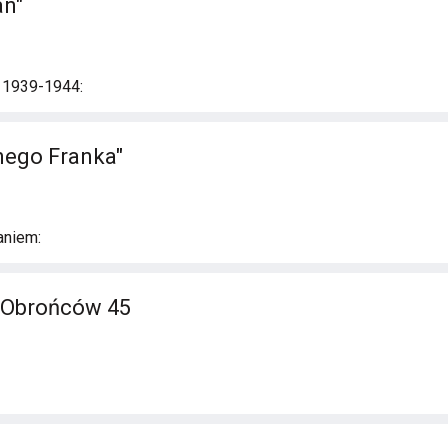
an"
i 1939-1944:
nego Franka"
aniem:
. Obrońców 45