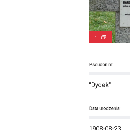
1
Pseudonim:
"Dydek"
Data urodzenia:
1908-08-23