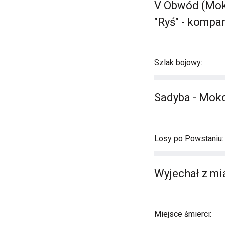
V Obwód (Mok
"Ryś" - kompa
Szlak bojowy:
Sadyba - Mok
Losy po Powstaniu:
Wyjechał z mi
Miejsce śmierci: