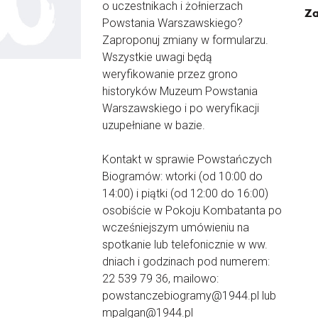
o uczestnikach i żołnierzach
Za
Powstania Warszawskiego?
Zaproponuj zmiany w formularzu.
Wszystkie uwagi będą
weryfikowanie przez grono
historyków Muzeum Powstania
Warszawskiego i po weryfikacji
uzupełniane w bazie.
Kontakt w sprawie Powstańczych
Biogramów: wtorki (od 10:00 do
14:00) i piątki (od 12:00 do 16:00)
osobiście w Pokoju Kombatanta po
wcześniejszym umówieniu na
spotkanie lub telefonicznie w ww.
dniach i godzinach pod numerem:
22 539 79 36, mailowo:
powstanczebiogramy@1944.pl lub
mpalgan@1944.pl