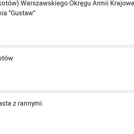
otów) Warszawskiego Okręgu Armii Krajowej 
nia "Gustaw"
otów
asta z rannymi.