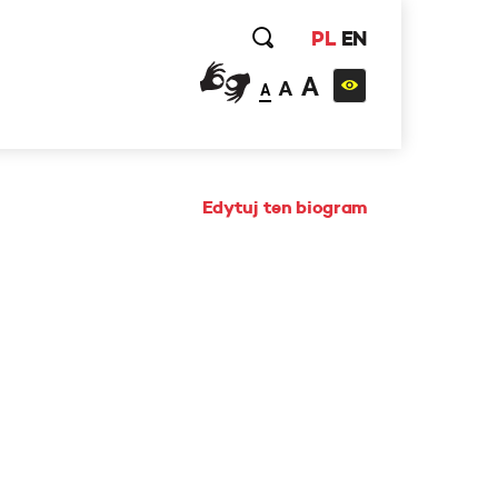
PL
EN
A
A
A
Edytuj ten biogram