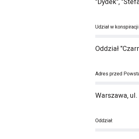
"Dydek", "Stef
Udział w konspiracj
Oddział "Czar
Adres przed Powst
Warszawa, ul
Oddział: