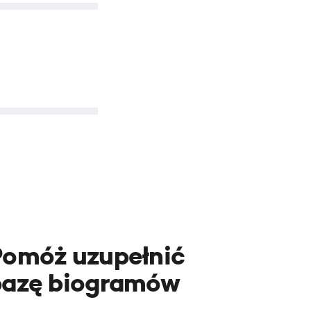
Pomóż uzupełnić
bazę biogramów