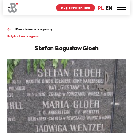
PL
EN
Kup bilety on-line
Powstańcze biogramy
Edytuj ten biogram
Stefan Bogusław Gloeh