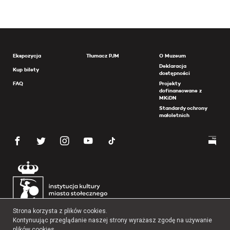
Ekspozycja
Tłumacz PJM
O Muzeum
Deklaracja
Kup bilety
dostępności
FAQ
Projekty
dofinansowane z
MKiDN
Standardy ochrony
małoletnich
Cmentarz Ewangelicko-Augsburski w Warszawie przy ul.
Strona korzysta z plików cookies.
Młynarskiej. Źr.
Kontynuując przeglądanie naszej strony wyrażasz zgodę na używanie
https://wawamlynarska.grobonet.com/grobonet/start.php?
plików cookies.