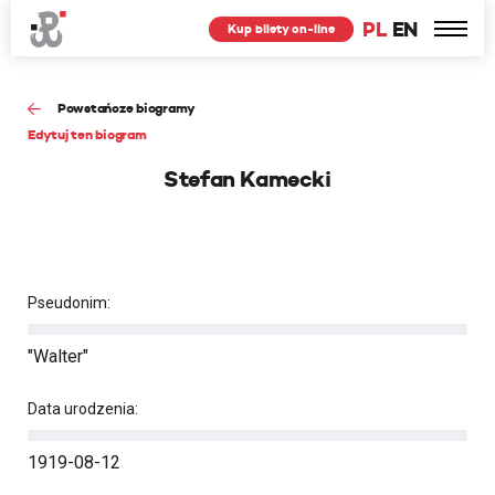
PL
EN
Kup bilety on-line
Powstańcze biogramy
Edytuj ten biogram
Stefan Kamecki
Pseudonim:
"Walter"
Data urodzenia:
1919-08-12