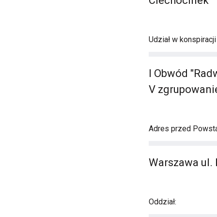
Ciechocinek
Udział w konspiracj
I Obwód "Radw
V zgrupowanie
Adres przed Powst
Warszawa ul. 
Oddział: