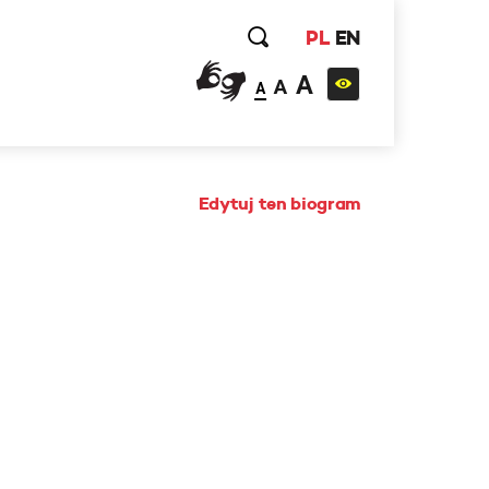
PL
EN
A
A
A
Edytuj ten biogram