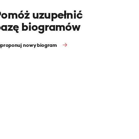
Pomóż uzupełnić
bazę biogramów
proponuj nowy biogram