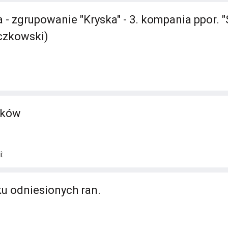
 - zgrupowanie "Kryska" - 3. kompania ppor. "
czkowski)
aków
:
u odniesionych ran.