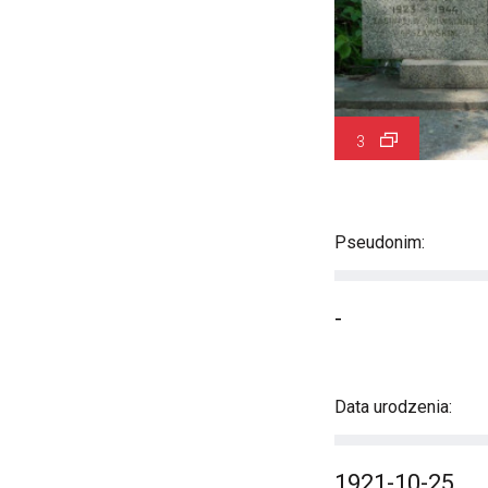
3
Pseudonim:
-
Data urodzenia:
1921-10-25