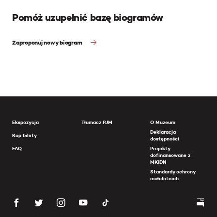
Pomóż uzupełnić bazę biogramów
Zaproponuj nowy biogram
Ekspozycja
Tłumacz PJM
O Muzeum
Deklaracja
Kup bilety
dostępności
FAQ
Projekty
dofinansowane z
MKiDN
Standardy ochrony
małoletnich