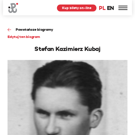
PL
EN
Kup bilety on-line
Powstańcze biogramy
Edytuj ten biogram
Stefan Kazimierz Kubaj